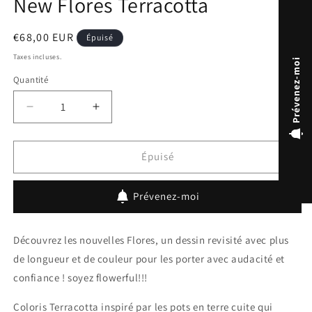
New Flores Terracotta
dans
une
fenêtre
Prix
€68,00 EUR
Épuisé
modale
habituel
Taxes incluses.
Prévenez-moi
Quantité
Réduire
Augmenter
la
la
quantité
quantité
de
de
Épuisé
New
New
Flores
Flores
Prévenez-moi
Terracotta
Terracotta
Découvrez les nouvelles Flores, un dessin revisité avec plus
de longueur et de couleur pour les porter avec audacité et
confiance ! soyez flowerful!!!
Coloris Terracotta inspiré par les pots en terre cuite qui