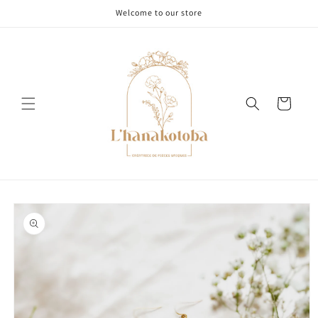
et
Welcome to our store
passer
au
contenu
Panier
Passer aux
informations
produits