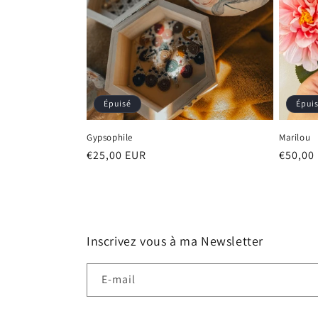
:
Épuisé
Épui
Gypsophile
Marilou
Prix
€25,00 EUR
Prix
€50,00
habituel
habitu
Inscrivez vous à ma Newsletter
E-mail