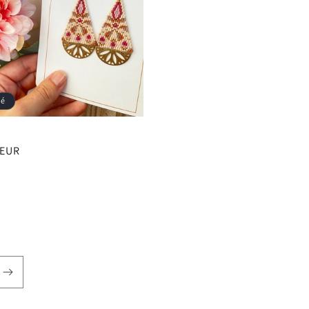
sé
 EUR
el